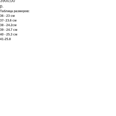
3900,00
р.
Таблица размеров:
36 - 23 см
37- 23.6 см
38 - 24.2см
39 - 24.7 см
40 - 25.3 см
41-25.8