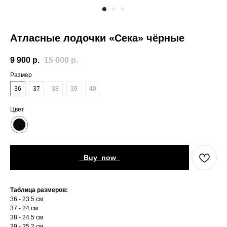
Атласные лодочки «Сека» чёрные
9 900
р.
15 000
р.
Размер
36
37
38
39
40
Цвет
_Buy_now_
Таблица размеров:
36 - 23.5 см
37 - 24 см
38 - 24.5 см
39 - 25.2 см