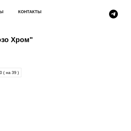
ВЫ
КОНТАКТЫ
озо Хром"
0 ( на 39 )