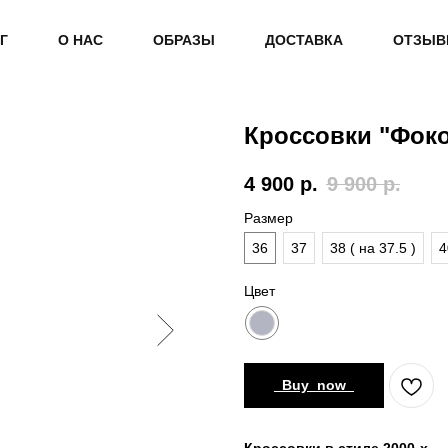
Г
О НАС
ОБРАЗЫ
ДОСТАВКА
ОТЗЫ
Кроссовки "Фок
4 900
р.
9 900
р.
Размер
36
37
38 ( на 37.5 )
4
Цвет
_Buy_now_