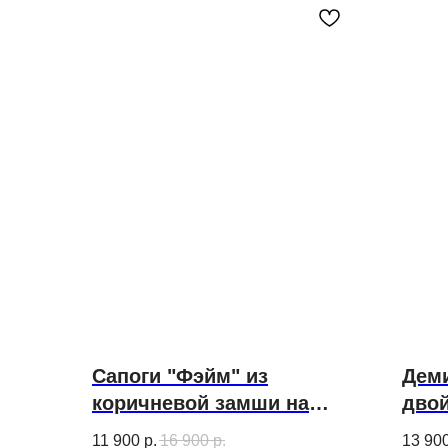
Сапоги "Фэйм" из
Деми
коричневой замши на
дво
каблуке 6 см
чёрн
11 900
р.
16 900
р.
13 90