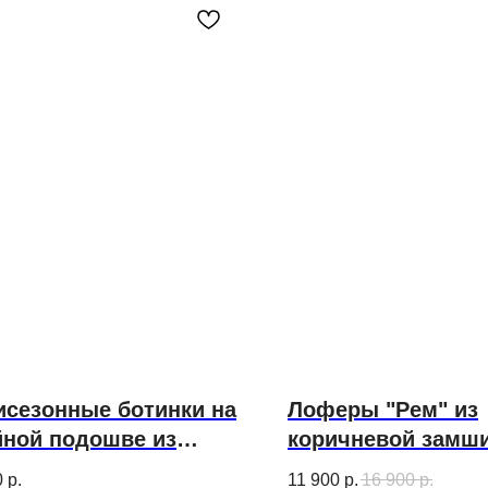
сезонные ботинки на
Лоферы "Рем" из
йной подошве из
коричневой замш
ой кожи
0
р.
11 900
р.
16 900
р.