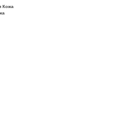
я Кожа
жа