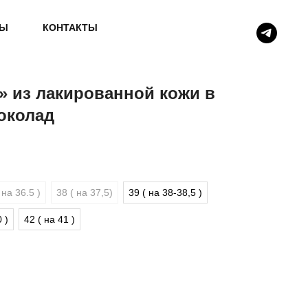
ВЫ
КОНТАКТЫ
» из лакированной кожи в
околад
 на 36.5 )
38 ( на 37,5)
39 ( на 38-38,5 )
 )
42 ( на 41 )