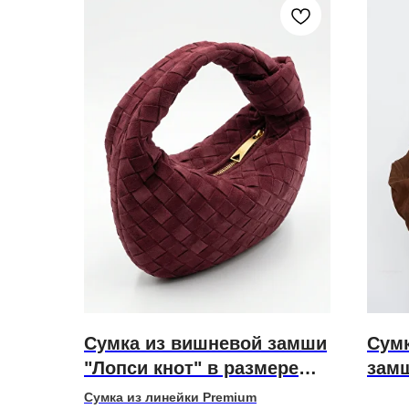
Сумка из вишневой замши
Сумк
"Лопси кнот" в размере
замш
мини
еди
Cумка из линейки Premium