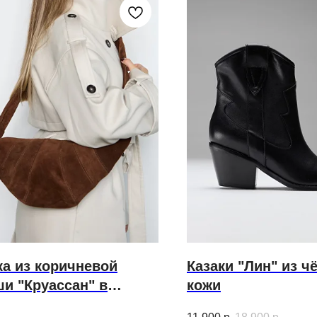
а из коричневой
Казаки "Лин" из ч
и "Круассан" в
кожи
ном размере