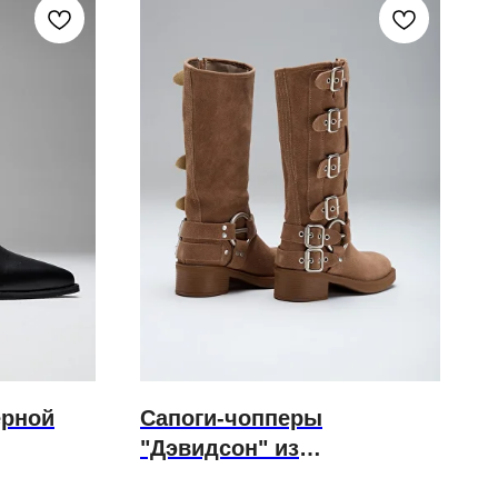
ёрной
Сапоги-чопперы
"Дэвидсон" из
карамельной замши